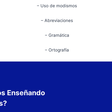
– Uso de modismos
– Abreviaciones
– Gramática
– Ortografía
os Enseñando
s?