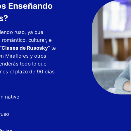
os Enseñando
s?
iendo ruso, ya que
 romántico, culturar, e
“
Clases de Rusosky
” te
n Miraflores y otros
enderás todo lo que
nes el plazo de 90 días
n nativo
ruso