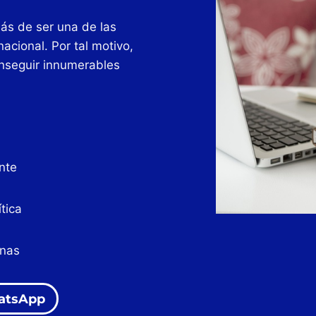
ás de ser una de las
nacional. Por tal motivo,
nseguir innumerables
nte
tica
onas
atsApp